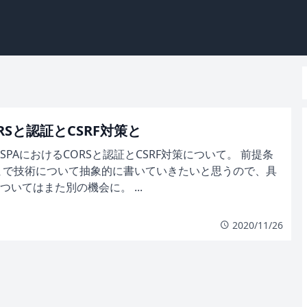
RSと認証とCSRF対策と
PAにおけるCORSと認証とCSRF対策について。 前提条
まで技術について抽象的に書いていきたいと思うので、具
いてはまた別の機会に。 ...
2020/11/26